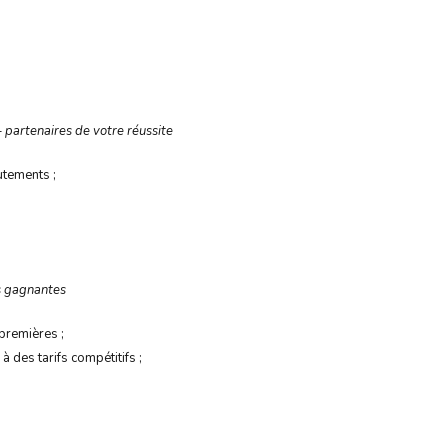
– partenaires de votre réussite
utements ;
s gagnantes
premières ;
à des tarifs compétitifs ;