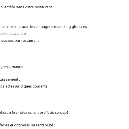
 clientèle dans votre restaurant
e la mise en place de campagnes marketing globales ;
 et multicanale ;
alisées par restaurant.
re performance
ncaissement ;
vos actes juridiques courants.
ion, à tirer pleinement profit du concept
faires et optimiser sa rentabilité ;