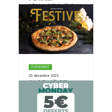
DÉCOUVREZ EN ÉDITION
LIMITÉE : LA
MONTAGNARDE ⛰️
ÉVÈNEMENT
01 décembre 2023
QUI DIT NOËL DIT
GRAND RETOUR DE LA
PIZZA FESTIVE ✨