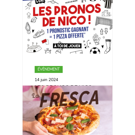
RETOUR CET ÉTÉ ☀️
ÉVÈNEMENT
14 juin 2024
LES PRONOS DE NICO :
LE JEU DIGITAL DE L’ÉTÉ
POUR L’EURO 2024 !