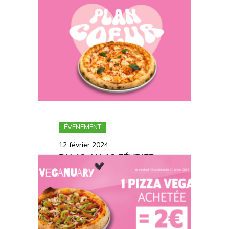
LA PIZZA BAIONA NOUS
RAMÈNE LE SOLEIL
JUSQU’AU 30 AVRIL ☀️
ÉVÈNEMENT
12 février 2024
DU 12 AU 18 FÉVRIER :
DÉCOUVRE NOTRE
PIZZA PLAN COEUR 💗