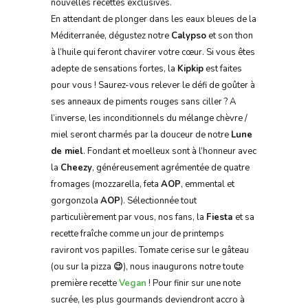
nouvelles recettes exclusives.
En attendant de plonger dans les eaux bleues de la
Méditerranée, dégustez notre
Calypso
et son thon
à l’huile qui feront chavirer votre cœur. Si vous êtes
adepte de sensations fortes, la
Kipkip
est faites
pour vous ! Saurez-vous relever le défi de goûter à
ses anneaux de piments rouges sans ciller ? A
l’inverse, les inconditionnels du mélange chèvre /
miel seront charmés par la douceur de notre
Lune
de miel
. Fondant et moelleux sont à l’honneur avec
la
Cheezy
, généreusement agrémentée de quatre
fromages (mozzarella, feta
AOP
, emmental et
gorgonzola
AOP
). Sélectionnée tout
particulièrement par vous, nos fans, la
Fiesta
et sa
recette fraîche comme un jour de printemps
raviront vos papilles. Tomate cerise sur le gâteau
(ou sur la pizza
😉
), nous inaugurons notre toute
première recette
Vegan
! Pour finir sur une note
sucrée, les plus gourmands deviendront accro à